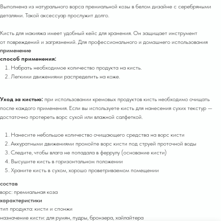
Выполнена из натурального ворса премиальной козы в белом дизайне с серебряными
деталями. Такой аксессуар прослужит долго.
Кисть для макияжа имеет удобный кейс для хранения. Он защищает инструмент
от повреждений и загрязнений. Для профессионального и домашнего использования
применение
способ применения:
Набрать необходимое количество продукта на кисть.
Легкими движениями распределить на коже.
Уход за кистью:
при использовании кремовых продуктов кисть необходимо очищать
после каждого применения. Если вы используете кисть для нанесения сухих текстур —
достаточно протереть ворс сухой или влажной салфеткой.
Нанесите небольшое количество очищающего средства на ворс кисти
Аккуратными движениями промойте ворс кисти под струей проточной воды
Следите, чтобы влага не попадала в феррулу (основание кисти)
Высушите кисть в горизонтальном положении
Храните кисть в сухом, хорошо проветриваемом помещении
состав
ворс: премиальная коза
характеристики
тип продукта: кисти и спонжи
назначение кисти: для румян, пудры, бронзера, хайлайтера