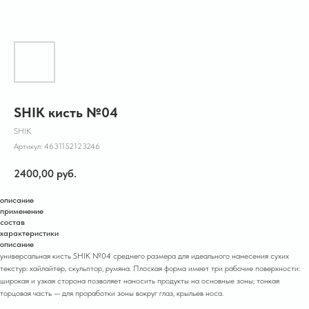
SHIK кисть №04
SHIK
Артикул:
4631152123246
2400,00
руб.
описание
применение
состав
характеристики
описание
универсальная кисть SHIK №04 среднего размера для идеального нанесения сухих
текстур: хайлайтер, скульптор, румяна. Плоская форма имеет три рабочие поверхности:
широкая и узкая сторона позволяет наносить продукты на основные зоны; тонкая
торцовая часть — для проработки зоны вокруг глаз, крыльев носа.