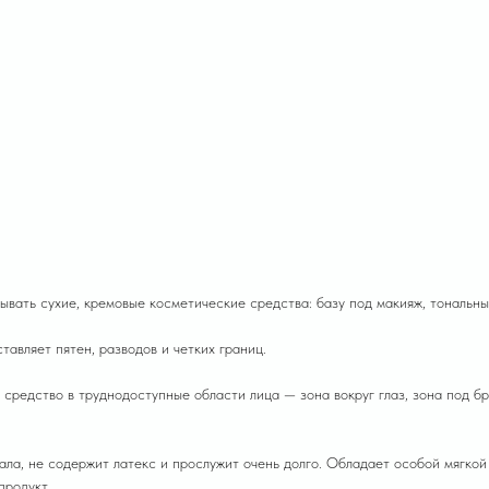
вать сухие, кремовые косметические средства: базу под макияж, тональный
вляет пятен, разводов и четких границ.
редство в труднодоступные области лица — зона вокруг глаз, зона под бр
ла, не содержит латекс и прослужит очень долго. Обладает особой мягкой
продукт.