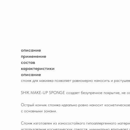
описание
применение
состав
характеристики
описание
спонж для макияжа позволяет равномерно наносить и растушевы
SHIK MAKE-UP SPONGE создает безупречное покрытие, не оста
Острый кончик спонжа идеально ровно наносит косметическое с
с основными зонами.
Спонж изготовлен из износостойкого гипоаллергенного материа
использование косметических средств, минимально впитывает 