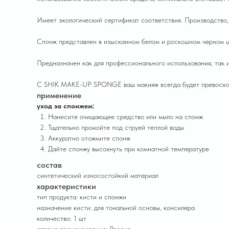
Имеет экологический сертификат соответствия. Производство,
Спонж представлен в изысканном белом и роскошном черном ц
Предназначен как для профессионального использования, так и
С SHIK MAKE-UP SPONGE ваш макияж всегда будет превосхо
применение
уход за спонжем:
Нанесите очищающее средство или мыло на спонж
Тщательно промойте под струей теплой воды
Аккуратно отожмите спонж
Дайте спонжу высохнуть при комнатной температуре
состав
синтетический износостойкий материал
характеристики
тип продукта: кисти и спонжи
назначение кисти: для тональной основы, консилера
количество: 1 шт