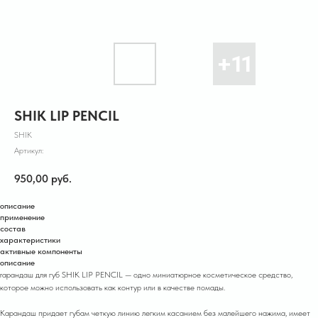
SHIK LIP PENCIL
SHIK
Артикул:
950,00
руб.
описание
применение
состав
характеристики
активные компоненты
описание
rарандаш для губ SHIK LIP PENCIL — одно миниатюрное косметическое средство,
которое можно использовать как контур или в качестве помады.
Карандаш придает губам четкую линию легким касанием без малейшего нажима, имеет