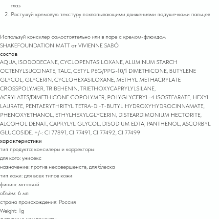
глаз
Растушуй кремовую текстуру похлопывающими движениями подушечками пальцев
Используй консилер самостоятельно или в паре с кремом-флюидом
SHAKEFOUNDATION MATT от VIVIENNE SABÓ
состав
AQUA, ISODODECANE, CYCLOPENTASILOXANE, ALUMINUM STARCH
OCTENYLSUCCINATE, TALC, CETYL PEG/PPG-10/1 DIMETHICONE, BUTYLENE
GLYCOL, GLYCERIN, CYCLOHEXASILOXANE, METHYL METHACRYLATE
CROSSPOLYMER, TRIBEHENIN, TRIETHOXYCAPRYLYLSILANE,
ACRYLATES/DIMETHICONE COPOLYMER, POLYGLYCERYL-4 ISOSTEARATE, HEXYL
LAURATE, PENTAERYTHRITYL TETRA-DI-T-BUTYL HYDROXYHYDROCINNAMATE,
PHENOXYETHANOL, ETHYLHEXYLGLYCERIN, DISTEARDIMONIUM HECTORITE,
ALCOHOL DENAT., CAPRYLYL GLYCOL, DISODIUM EDTA, PANTHENOL, ASCORBYL
GLUCOSIDE. +/-: CI 77891, CI 77491, CI 77492, CI 77499
характеристики
тип продукта: консилеры и корректоры
для кого: унисекс
назначение: против несовершенств, для блеска
тип кожи: для всех типов кожи
финиш: матовый
объём: 6 мл
страна происхождения: Россия
Weight: 1g
активные компоненты