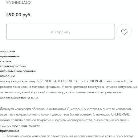
VIVENNE SABO
490,00
руб.
в корзину
описание
применение
состав
характеристики
активные компоненты
описание
маскирующий консилер VIVENNE SABO CONCEALER C-ENERGIE с витамином С для
ровного тона кожи с матовым финишем. У него кремовая текстура в четырех натуральных
оттенках и удобный ворсовый аппликатор, чтобы точечно наносить средство на
несовершенства на лице.
Формула консилера обогащена витамином С, который участвует в синтезе коллагена,
осветляет покраснения на коже и делает тон более ровным. С помощью C-ENERGIE
можно создать плотное покрытие и скрыть несовершенства, пигментацию на лице и
темные круги под глазами
применение
Точечно нанеси консилер аппликатором на несовершенства на коже и зону вокруг