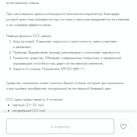
естественное сияние.
При изготовлении крема используется технология микрокапсул, благодаря
которой крем подстраивается под тон кожи и легко распределяется, не утяжеляя
и не создавая эффекта маски.
Главные функции ССС-крема:
Уход за кожей. Повышает упругость и эластичность, мягко осветляет
и увлажняет;
Праймер. Выравнивает рельеф, разглаживает и заполняет неровности;
Тональное средство. Обладает совершенным покрытием и прекрасной
скрывающей способностью, дарит естественное свечение;
Защита от солнца. Показатель SPF50+\PA+++
Средство изначально имеет молочно-белый оттенок, который при нанесении
и растушёвке приобретает натуральный естественный бежевый цвет.
ССС-крем представлен в 3 оттенках:
светлый (21−22 тон)
натуральный (23 тон)
тёмный (25 тон)
в корзину