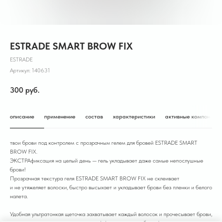
ESTRADE SMART BROW FIX
ESTRADE
Артикул:
140631
300
руб.
описание
применение
состав
характеристики
активные компонент
твои брови под контролем с прозрачным гелем для бровей ESTRADE SMART
BROW FIX.
ЭКСТРАфиксация на целый день — гель укладывает даже самые непослушные
брови!
Прозрачная текстура геля ESTRADE SMART BROW FIX не склеивает
и не утяжеляет волоски, быстро высыхает и укладывает брови без пленки и белого
налета.
Удобная ультратонкая щеточка захватывает каждый волосок и прочесывает брови,