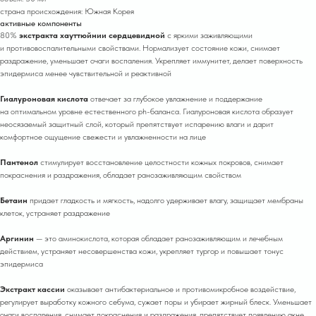
страна происхождения: Южная Корея
активные компоненты
80%
экстракта хауттюйнии сердцевидной
с яркими заживляющими
и противовоспалительными свойствами. Нормализует состояние кожи, снимает
раздражение, уменьшает очаги воспаления. Укрепляет иммунитет, делает поверхность
эпидермиса менее чувствительной и реактивной
Гиалуроновая кислота
отвечает за глубокое увлажнение и поддержание
на оптимальном уровне естественного ph-баланса. Гиалуроновая кислота образует
неосязаемый защитный слой, который препятствует испарению влаги и дарит
комфортное ощущение свежести и увлажненности на лице
Пантенол
стимулирует восстановление целостности кожных покровов, снимает
покраснения и раздражения, обладает ранозаживляющим свойством
Бетаин
придает гладкость и мягкость, надолго удерживает влагу, защищает мембраны
клеток, устраняет раздражение
Аргинин
— это аминокислота, которая обладает ранозаживляющим и лечебным
действием, устраняет несовершенства кожи, укрепляет тургор и повышает тонус
эпидермиса
Экстракт кассии
оказывает антибактериальное и противомикробное воздействие,
регулирует выработку кожного себума, сужает поры и убирает жирный блеск. Уменьшает
очаги воспаления, снимает покраснения и раздражения, препятствует появлению акне