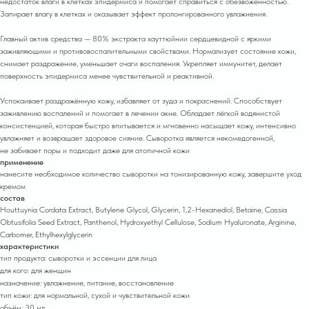
недостаток влаги в клетках эпидермиса и помогает справиться с обезвоженностью.
Запирает влагу в клетках и оказывает эффект пролонгированного увлажнения.
Главный актив средства — 80% экстракта хауттюйнии сердцевидной с яркими
заживляющими и противовоспалительными свойствами. Нормализует состояние кожи,
снимает раздражение, уменьшает очаги воспаления. Укрепляет иммунитет, делает
поверхность эпидермиса менее чувствительной и реактивной.
Успокаивает раздражённую кожу, избавляет от зуда и покраснений. Способствует
заживлению воспалений и помогает в лечении акне. Обладает лёгкой водянистой
консистенцией, которая быстро впитывается и мгновенно насыщает кожу, интенсивно
увлажняет и возвращает здоровое сияние. Сыворотка является некомедогенной,
не забивает поры и подходит даже для атопичной кожи
применение
нанесите необходимое количество сыворотки на тонизированную кожу, завершите уход
кремом
состав
Houttuynia Cordata Extract, Butylene Glycol, Glycerin, 1,2-Hexanediol, Betaine, Cassia
Obtusifolia Seed Extract, Panthenol, Hydroxyethyl Cellulose, Sodium Hyaluronate, Arginine,
Carbomer, Ethylhexylglycerin
характеристики
тип продукта: cыворотки и эссенции для лица
для кого: для женщин
назначение: увлажнение, питание, восстановление
тип кожи: для нормальной, сухой и чувствительной кожи
объём: 30 мл