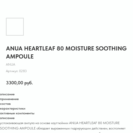
ANUA HEARTLEAF 80 MOISTURE SOOTHING
AMPOULE
ANUA
Артикул:
0283
3300,00
руб.
описание
применение
состав
характеристики
активные компоненты
описание
успокаивающая ампула на основе хауттюйнии ANUA HEARTLEAF 80 MOISTURE
SOOTHING AMPOULE обладает выраженным гидрирующим действием, восполняет