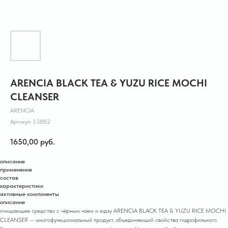
ARENCIA BLACK TEA & YUZU RICE MOCHI
CLEANSER
ARENCIA
Артикул:
53882
1650,00
руб.
описание
применение
состав
характеристики
активные компоненты
описание
очищающее средство с чёрным чаем и юдзу ARENCIA BLACK TEA & YUZU RICE MOCHI
CLEANSER — многофункциональный продукт, объединяющий свойства гидрофильного