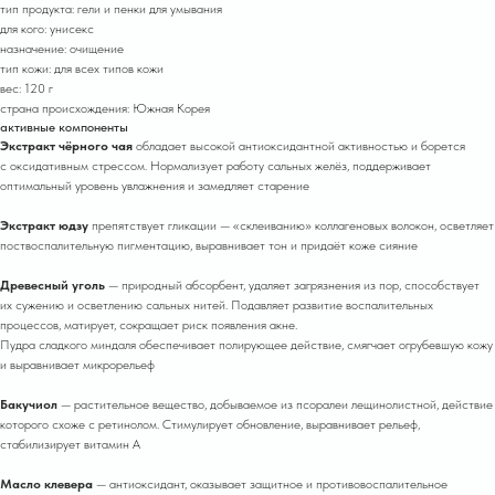
тип продукта: гели и пенки для умывания
для кого: унисекс
назначение: очищение
тип кожи: для всех типов кожи
вес: 120 г
страна происхождения: Южная Корея
активные компоненты
Экстракт чёрного чая
обладает высокой антиоксидантной активностью и борется
с оксидативным стрессом. Нормализует работу сальных желёз, поддерживает
оптимальный уровень увлажнения и замедляет старение
Экстракт юдзу
препятствует гликации — «склеиванию» коллагеновых волокон, осветляет
поствоспалительную пигментацию, выравнивает тон и придаёт коже сияние
Древесный уголь
— природный абсорбент, удаляет загрязнения из пор, способствует
их сужению и осветлению сальных нитей. Подавляет развитие воспалительных
процессов, мат ирует, сокращает риск появления акне.
Пудра сладкого миндаля обеспечивает полирующее действие, смягчает огрубевшую кожу
и выравнивает микрорельеф
Бакучиол
— растительное вещество, добываемое из псоралеи лещинолистной, действие
которого схоже с ретинолом. Стимулирует обновление, выравнивает рельеф,
стабилизирует витамин A
Масло клевера
— антиоксидант, оказывает защитное и противовоспалительное