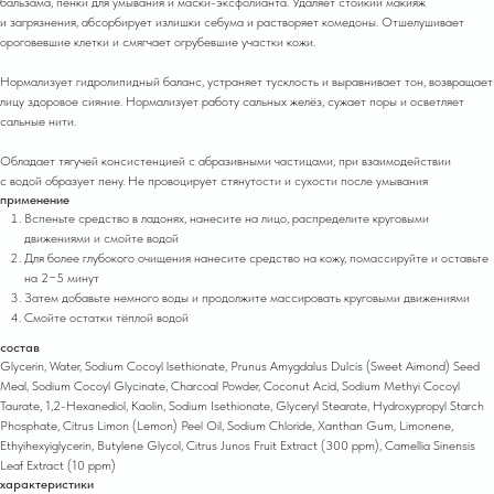
бальзама, пенки для умывания и маски-эксфолианта. Удаляет стойкий макияж
и загрязнения, абсорбирует излишки себума и растворяет комедоны. Отшелушивает
ороговевшие клетки и смягчает огрубевшие участки кожи.
Нормализует гидролипидный баланс, устраняет тусклость и выравнивает тон, возвращает
лицу здоровое сияние. Нормализует работу сальных желёз, сужает поры и осветляет
сальные нити.
Обладает тягучей консистенцией с абразивными частицами, при взаимодействии
с водой образует пену. Не провоцирует стянутости и сухости после умывания
применение
Вспеньте средство в ладонях, нанесите на лицо , распределите круговыми
движениями и смойте водой
Для более глубокого очищения нанесите средство на кожу, помассируйте и оставьте
на 2−5 минут
Затем добавьте немного воды и продолжите массировать круговыми движениями
Смойте остатки тёплой водой
состав
Glycerin, Water, Sodium Cocoyl lsethionate, Prunus Amygdalus Dulcis (Sweet Aimond) Seed
Meal, Sodium Cocoyl Glycinate, Charcoal Powder, Coconut Acid, Sodium Methyi Cocoyl
Taurate, 1,2-Hexanediol, Kaolin, Sodium Isethionate, Glyceryl Stearate, Hydroxypropyl Starch
Phosphate, Citrus Limon (Lemon) Peel Oil, Sodium Chloride, Xanthan Gum, Limonene,
Ethyihexyiglycerin, Butylene Glycol, Citrus Junos Fruit Extract (300 ppm), Camellia Sinensis
Leaf Extract (10 ppm)
характеристики