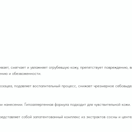
смягчает и увлажняет огрубевшую кожу, препятствует повреждению, выз
ению и обезвоженности.
розацеа, подавляет воспалительный процесс, снижает чрезмерное себовыде
и нанесении. Гипоаллергенная формула подходит для чувствительной кожи.
представляет собой запатентованный комплекс из экстрактов сосны и центе