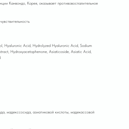
нции Канвондо, Корея, оказывает противовоспалительное
чувствительность
iol, Hyaluronic Acid, Hydrolyzed Hyaluronic Acid, Sodium
xtract, Hydroxyacetophenone, Asiaticoside, Asiatic Acid,
d
ида, мадекссосида, азиатиковой кислоты, мадекассовой