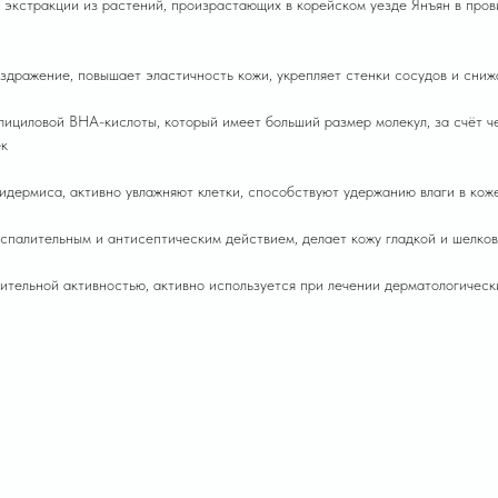
 экстракции из растений, произрастающих в корейском уезде Янъян в пров
здражение, повышает эластичность кожи, укрепляет стенки сосудов и сниж
лициловой BHA-кислоты, который имеет больший размер молекул, за счёт че
ек
идермиса, активно увлажняют клетки, способствуют удержанию влаги в кож
оспалительным и антисептическим действием, делает кожу гладкой и шелков
ительной активностью, активно используется при лечении дерматологическ