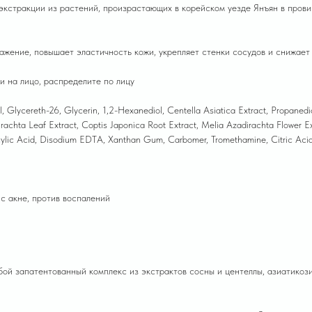
кстракции из растений, произрастающих в корейском уезде Янъян в прови
жение, повышает эластичность кожи, укрепляет стенки сосудов и снижает 
и на лицо, распределите по лицу
l, Glycereth-26, Glycerin, 1,2-Hexanediol, Centella Asiatica Extract, Propaned
irachta Leaf Extract, Coptis Japonica Root Extract, Melia Azadirachta Flower E
cylic Acid, Disodium EDTA, Xanthan Gum, Carbomer, Tromethamine, Citric Aci
 с акне, против воспалений
ой запатентованный комплекс из экстрактов сосны и центеллы, азиатикоз