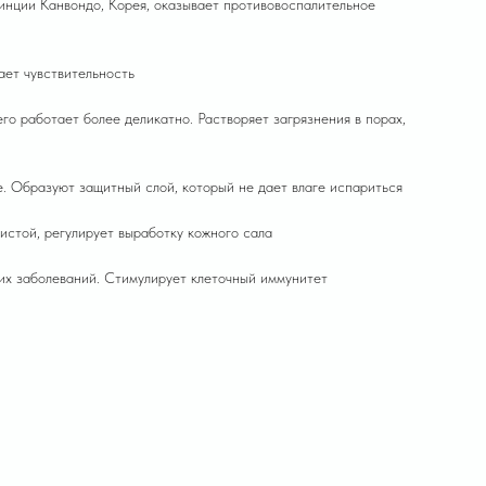
инции Канвондо, Корея, оказывает противовоспалительное
ает чувствительность
го работает более деликатно. Растворяет загрязнения в порах,
е. Образуют защитный слой, который не дает влаге испариться
истой, регулирует выработку кожного сала
их заболеваний. Стимулирует клеточный иммунитет