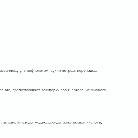
ванному ультрафиолетом, сухим ветром, перепадом
ление, предотвращает закупорку пор и появление жирного
ллы, азиатикозида, мадекссосида, азиатиковой кислоты,