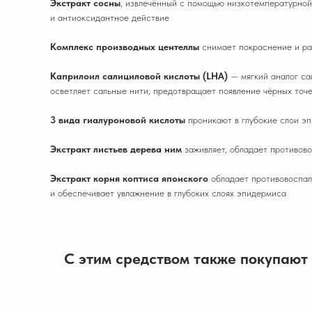
Экстракт сосны
, извлечённый с помощью низкотемпературной
и антиоксидантное действие
Комплекс производных центеллы
снимает покраснение и ра
Каприлоил салициловой кислоты (LHA)
— мягкий аналог са
осветляет сальные нити, предотвращает появление чёрных точ
3 вида гиалуроновой кислоты
проникают в глубокие слои эп
Экстракт листьев дерева ним
заживляет, обладает противов
Экстракт корня коптиса японского
обладает противовоспал
и обеспечивает увлажнение в глубоких слоях эпидермиса
С этим средством также покупают