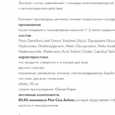
Экстракт сосны, извлечённый с помощью низкотемпературной э
и антиоксидантное действие.
Комплекс производных центеллы снимает покраснение и раздра
применение
после очищения и тонизирования нанесите 1−2 капли сыворотк
состав
Pinus Densiflora Leaf Extract, Butylene Glycol, Dipropylene Glyco
Hyaluronate, Ethylhexylglycerin, Water, Glycoproteins, Melia Azad
Madecassoside, Madecassic Acid, Sodium Citrate, Capryloyl Sali
характеристики
тип продукта: cыворотки и эссенции для лица
для кого: унисекс
назначение: увлажнение, питание, снятие раздражения, борьба
тип кожи: для всех типов кожи
объём: 30 мл
страна происхождения: Южная Корея
активные компоненты
80,4% комплекса Pine Cica Activer,
который представляет соб
кислоты и гликопротеинов