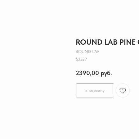
ROUND LAB PINE
ROUND LAB
53327
2390,00
руб.
в корзину