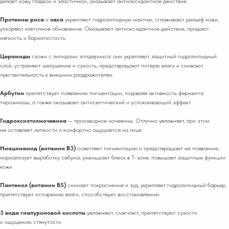
делает кожу гладкой и эластичной, оказывает антиоксидантное действие
Протеины риса
и
овса
укрепляют гидролипидную мантию, сглаживают рельеф кожи,
ускоряют клеточное обновление. Оказывают антиоксидантное действие, придают
мягкость и бархатистость
Церамиды
схожи с липидами эпидермиса: они укрепляют защитный гидролипидный
слой, устраняют шелушение и сухость, предотвращают потерю влаги и снижают
чувствительность к внешним раздражителям
Арбутин
препятствует появлению пигментации, подавляя активность фермента
тирозиназы, а также оказывает антисептический и успокаивающий эффект
Гидроксиэтилмочевина
— производное мочевины. Отлично увлажняет, при этом
не оставляет липкости и комфортно ощущается на лице
Ниацинамид (витамин B3)
осветляет пигментацию и предотвращает её появление,
нормализует выработку себума, уменьшает блеск в Т-зоне, повышает защитные функции
кожи
Пантенол (витамин B5)
снимает покраснение и зуд, укрепляет гидролипидный барьер,
препятствует испарению влаги, способствует восстановлению
3 вида гиалуроновой кислоты
увлажняют, смягчают, препятствуют сухости
и ощущению стянутости