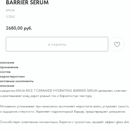
BARRIER SERUM
ANUA
53262
2680,00
руб.
в корзину
описание
применение
состав
характеристики
активные компоненты
описание
сыворотка ANUA RICE 7 CERAMIDE HYDRATING BARRIER SERUM увлажняет, смягчает
и разглаживает кожу, дарит ровный тон и бархатистую текстуру.
Мгновенно успокаивает при нанесении, восполняет недостаток влаги, устраняет сухость
и ощущение стянутости. Укрепляет гидролипидный барьер, предотвращает шелушение.
Способствует осветлению пигментации, борется с тусклостью, придаёт эффект glass skin.