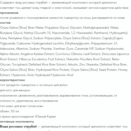
Содержит воду рисовых отрубей — увлажняющий компонент, который деликатно
осветляет тон, делает кожу гладкой и эластичной, оказывает антиоксидантное действие
применение
после умывания и тонизирования нанесите сыворотку на лицо, распределите по коже
состав
Oryza Sativa (Rice) Bran Water, Propylene Glycol, Glycerin, Methylpropanediol, Water,
Butylene Glycol, Methyl Gluceth-10, Niacinamide, 1,2-Hexanediol, Panthenol, Hydroxyethyl
Urea, Pentylene Glycol, Sodium Polyacrylate, Oryza Sativa (Rice) Extract, Caprylic/Capric
Triglyceride, Carbomer, Hydrogenated Lecithin, Ethylhexylglycerin, Polyquaternium-51,
Adenosine, Allantoin, Sodium Phytate, Xanthan Gum, Ceramide NP, Sodium Hyaluronate,
Alpha-Arbutin, Angelica Keiskei Extract, Corchorus Olitorius Leaf Extract, Dioscorea Japonica
Root Extract, Hibiscus Esculentus Fruit Extract, Nelumbo Nucifera Root Extract, Beta-
Glucan, Tocopherol, Defatted Rice Bran Extract, Arbutin, Zinc Stearate, Defatted Rice Bran,
Oryza Sativa (Rice) Bran, Hydrolyzed Rice Protein, Oryza Sativa (Rice) Seed Protein, Honey
Extract, Hyaluronic Acid, Hydrolyzed Hyaluronic Acid
характеристики
тип продукта: сыворотки и эссенции для волос
для кого: для женщин
назначение: увлажнение, разглаживание, выравнивание тона, успокаивающее, от
отечности, укрепление, восстановление
тип кожи: для всех типов кожи
объём: 50 мл
страна происхождения: Южная Корея
активные компоненты
Вода рисовых отрубей
— увлажняющий компонент, который деликатно осветляет тон,