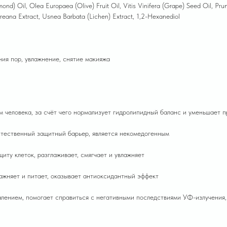
d) Oil, Olea Europaea (Olive) Fruit Oil, Vitis Vinifera (Grape) Seed Oil, Pru
Koreana Extract, Usnea Barbata (Lichen) Extract, 1,2-Hexanediol
ния пор, увлажнение, снятие макияжа
м человека, за счёт чего нормализует гидролипидный баланс и уменьшает 
естественный защитный барьер, является некомедогенным
ту клеток, разглаживает, смягчает и увлажняет
ажняет и питает, оказывает антиоксидантный эффект
палением, помогает справиться с негативными последствиями УФ-излучения