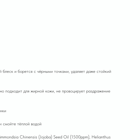
ск и борется с чёрными точками, удаляет даже стойкий
но подходит для жирной кожи, не провоцирует раздражение
ёнки
и смойте тёплой водой
 Simmondsia Chinensis (Jojoba) Seed Oil (1500ppm), Helianthus