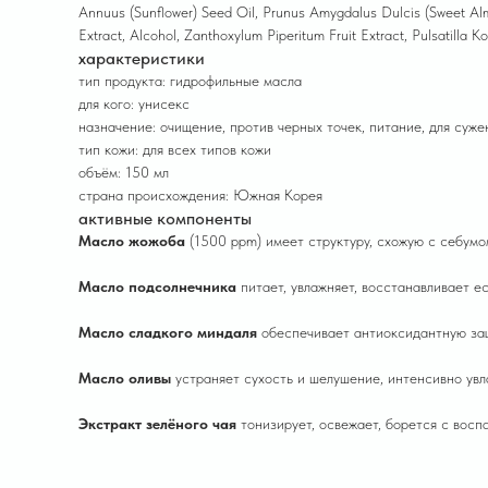
Annuus (Sunflower) Seed Oil, Prunus Amygdalus Dulcis (Sweet Almon
Extract, Alcohol, Zanthoxylum Piperitum Fruit Extract, Pulsatilla 
характеристики
тип продукта: гидрофильные масла
для кого: унисекс
назначение: очищение, против черных точек, питание, для суже
тип кожи: для всех типов кожи
объём: 150 мл
страна происхождения: Южная Корея
активные компоненты
Масло жожоба
(1500 ppm) имеет структуру, схожую с себумо
Масло подсолнечника
питает, увлажняет, восстанавливает 
Масло сладкого миндаля
обеспечивает антиоксидантную защи
Масло оливы
устраняет сухость и шелушение, интенсивно увл
Экстракт зелёного чая
тонизирует, освежает, борется с вос