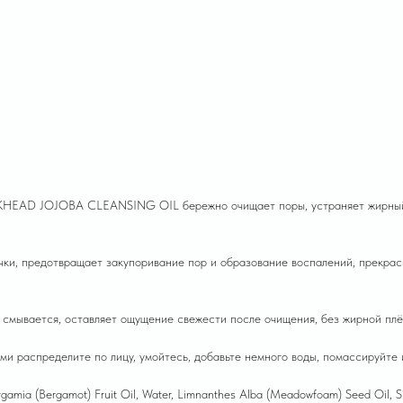
D JOJOBA CLEANSING OIL бережно очищает поры, устраняет жирный бле
ки, предотвращает закупоривание пор и образование воспалений, прекрас
 смывается, оставляет ощущение свежести после очищения, без жирной пл
ми распределите по лицу, умойтесь, добавьте немного воды, помассируйте 
Bergamia (Bergamot) Fruit Oil, Water, Limnanthes Alba (Meadowfoam) Seed Oil,