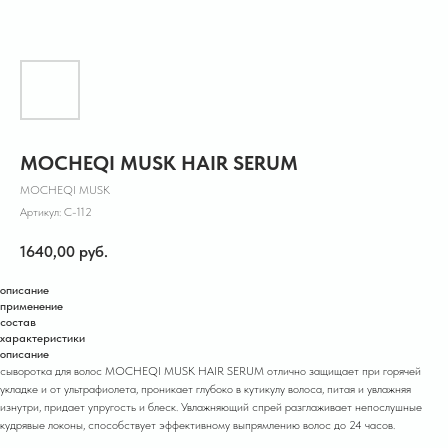
MOCHEQI MUSK HAIR SERUM
MOCHEQI MUSK
Артикул:
С-112
1640,00
руб.
описание
применение
состав
характеристики
описание
сыворотка для волос MOCHEQI MUSK HAIR SERUM отлично защищает при горячей
укладке и от ультрафиолета, проникает глубоко в кутикулу волоса, питая и увлажняя
изнутри, придает упругость и блеск. Увлажняющий спрей разглаживает непослушные
кудрявые локоны, способствует эффективному выпрямлению волос до 24 часов.