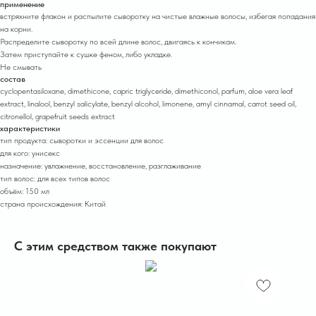
применение
встряхните флакон и распылите сыворотку на чистые влажные волосы, избегая попадания
на корни.
Распределите сывор отку по всей длине волос, двигаясь к кончикам.
Затем приступайте к сушке феном, либо укладке.
Не смывать
состав
cyclopentasiloxane, dimethicone, capric triglyceride, dimethiconol, parfum, aloe vera leaf
extract, linalool, benzyl salicylate, benzyl alcohol, limone ne, amyl cinnamal, carrot seed oil,
citronellol, grapefruit seeds extract
характеристики
тип продукта: сыворотки и эссенции для волос
для кого: унисекс
назначение: увлажнение, восстановление, разглаживание
тип волос: для всех типов волос
объём: 150 мл
страна происхождения: Китай
С этим средством также покупают