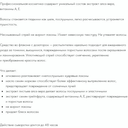
Профессиональная косметика содержит уникальный состав экстракт алоэ вера,
витамины А, Е.
Волосы становятся гладкими как шелк, послушными, легко расчесываются, устраняется
пушистость.
Несмываемый спрей не жирнит локоны. Имеет невесомую текстуру. Не утяжелят волосы.
Средство во флаконе с дозатором — распылителем идеально подходит для ежедневного
ухода за тонкими, вьющимися, поврежденными пористыми волосами после окрашивания
и ламинирования. Уплотняющий спрей способствует смягчению, укреплению
и преображению красоты волос.
Что делает:
мгновенно разглаживает «непослушные» кудрявые локоны
масло семян моркови способствует более эффективному выпрямлению волос,
предотвращает повреждение от солнечных лучей
экстракт листьев алоэ вера делает волосы послушными и эластичными
экстракт семян грейпфрута, содержащий витамины A, E, реставрирует поврежденные
и пористые волосы
не жирнит локоны
п ридает блеск волосам
Действие сыворотки длится до 48 часов