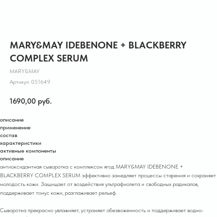
MARY&MAY IDEBENONE + BLACKBERRY
COMPLEX SERUM
MARY&MAY
Артикул:
051649
1690,00
руб.
описание
применение
состав
характеристики
активные компоненты
описание
антиоксидантная сыворотка с комплексом ягод MARY&MAY IDEBENONE +
BLACKBERRY COMPLEX SERUM эффективно замедляет процессы старения и сохраняет
молодость кожи. Защищает от воздействия ультрафиолета и свободных радикалов,
поддерживает тонус кожи, разглаж ивает рельеф.
Сыворотка прекрасно увлажняет, устраняет обезвоженность и поддерживает водно-