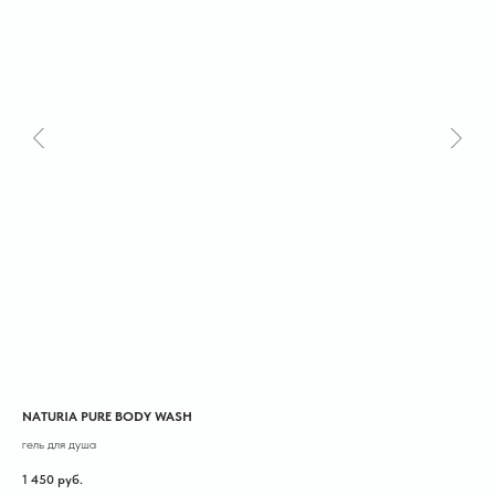
NATURIA PURE BODY WASH
ME
гель для душа
лиф
1 450
руб.
4 1