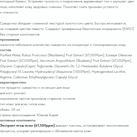
липидный баланс. Устраняет тусклость и покраснения, выравнивает тон и улучшает цвет
лица, наполняет кожу здоровым сиянием. Помогает снять признаки усталости
и отечность.
Сыворотка обладает сгеленной текстурой золотистого цвета. Быстро впитывается,
не создавая чувства тяжести. Содержит проверенные безопасные ингредиенты (EWG1)
без спорных компонентов
применение
нанесите небольшое количество сыворотки на очищенную и тонизированную кожу
состав
Purified Water, Rubus Fruticosus (Blackberry) Fruit Extract (67,500Ppm), Euterpe Oleracea
Fruit Extract (67,500Ppm), Vaccinium Angustifolium (Blueberry) Fruit Extract (67,500Ppm),
Glycerin, Caprylic/​Capric Triglyceride, Glycereth-26, 1,2-Hexanediol, Butylene Glycol,
Polyglyceryl-10 Laurate, Hydroxydecyl Ubiquinone (1000Ppm), Hydrogenated Lecithin,
Arginine, Carbomer, Ethylhexylglycerin, Caprylyl Glycol
характеристики
тип продукта: cыворотки и эссенции для лица
для кого: унисекс
назначение: против признаков старения, питание
тип кожи: для всех типов кожи
объём: 30 мл
страна происхождения: Южная Корея
активные компоненты
Экстракт ягод асаи (67,500ppm)
выводит токсины, останавливает окислительные
процессы, ускоряет регенерацию и обновление клеток кожи