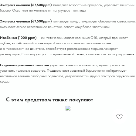
Экстракт ежевики (67,500ppm)
замедляет возрастные процессы, укрепляет защитный
барьер. Осветляет пигментные пятна, улучшает тон лица
Экстракт черники (67,500ppm)
тонизирует кожу, стимулирует обновление клеток кожи,
оказывает легкое осветляющее действие, делает кожу более эластичной
Идебенон (1000 ppm)
— синтетический аналог коэнзима Q10, который проникает
глубже, за счёт низкой молекулярной массы и оказывает омолаживающее
и антиоксидантное действие, способствует разглаживанию морщин, ускоряет
регенерацию. Стимулирует рост соединительной ткани, защищает клетки от разрушения
Гидролизированный лецитин
укрепляет клетки и волокна эпидермиса, помогают
усваивать полезные вещества. Поддерживает защитный барьер кожи, нейтрализует
негативное влияние свободных радикалов, ультрафиолета и других факторов окружающей
среды
С этим средством также покупают