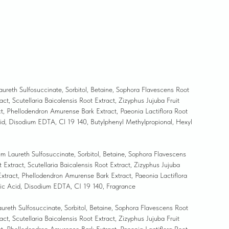
ureth Sulfosuccinate, Sorbitol, Betaine, Sophora Flavescens Root
ct, Scutellaria Baicalensis Root Extract, Zizyphus Jujuba Fruit
act, Phellodendron Amurense Bark Extract, Paeonia Lactiflora Root
cid, Disodium EDTA, Cl 19 140, Butylphenyl Methylpropional, Hexyl
m Laureth Sulfosuccinate, Sorbitol, Betaine, Sophora Flavescens
Extract, Scutellaria Baicalensis Root Extract, Zizyphus Jujuba
 Extract, Phellodendron Amurense Bark Extract, Paeonia Lactiflora
tric Acid, Disodium EDTA, CI 19 140, Fragrance
ureth Sulfosuccinate, Sorbitol, Betaine, Sophora Flavescens Root
ct, Scutellaria Baicalensis Root Extract, Zizyphus Jujuba Fruit