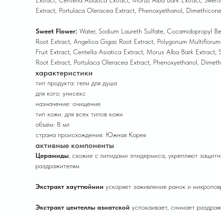
Extract, Centella Asiatica Extract, Morus Alba Bark Extract, Swert
Extract, Portulaca Oleracea Extract, Phenoxyethanol, Dimethicon
Sweet Flower:
Water, Sodium Laureth Sulfate, Cocamidopropyl Beta
Root Extract, Angelica Gigas Root Extract, Polygonum Multiflorum R
Fruit Extract, Centella Asiatica Extract, Morus Alba Bark Extract,
Root Extract, Portulaca Oleracea Extract, Phenoxyethanol, Dimet
характеристики
тип продукта: гели для душа
для кого: унисекс
назначение: очищение
тип кожи: для всех типов кожи
объём: 8 мл
страна происхождения: Южная Корея
активные компоненты
Церамиды
, схожие с липидами эпидермиса, укрепляют защитн
раздражителям
Экстракт хауттюйнии
ускоряет заживление ранок и микропов
Экстракт центеллы азиатской
успокаивает, снимает раздраж