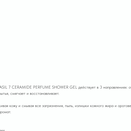
ASIL 7 CERAMIDE PERFUME SHOWER GEL действует в 3 направлениях: очи
тья, смягчает и восстанавливает.
акивая кожу и смывая все загрязнения, пыль, излишки кожного жира и орого
ромат.
шни