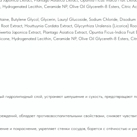
ia Japonica Extract, Plantago Asiatica Extract, Opuntia Ficus Indica Fruit Extr
e, Hydrogenated Lecithin, Ceramide NP, Olive Oil Glycereth-8 Esters, Citric A
ine, Butylene Glycol, Glycerin, Lauryl Glucoside, Sodium Chloride, Disodium L
oot Extract, Houttuynia Cordata Extract, Glycyrrhiza Uralensis (Licorice) Root 
 Swertia Japonica Extract, Plantago Asiatica Extract, Opuntia Ficus-Indica Frui
hicone, Hydrogenated Lecithin, Ceramide NP, Olive Oil Glycereth-8 Esters, Ci
ый гидролипидный слой, устраняют шелушение и сухость, предотвращают п
реждений, обладает противовоспалительными свойствами, снижает чувстви
ение и покраснение, укрепляет стенки сосудов, борется с отёчностью и у