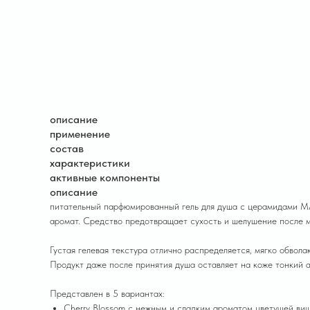
описание
применение
состав
характеристики
активные компоненты
описание
питательный парфюмированный гель для душа с церамидами M
аромат. Средство предотвращает сухость и шелушение после мы
Густая гелевая текстура отлично распределяется, мягко обвол
Продукт даже после принятия душа оставляет на коже тонкий а
Представлен в 5 вариантах:
Cherry Blossom с нежным и сладким ароматом цветущей ви