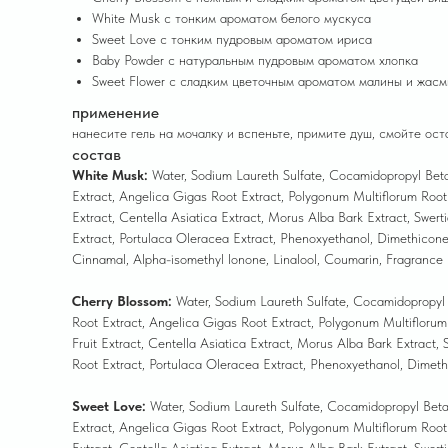
White Musk с тонким ароматом белого мускуса
Sweet Love с тонким пудровым ароматом ириса
Baby Powder с натуральным пудровым ароматом хлопка
Sweet Flower с сладким цветочным ароматом малины и жас
применение
нанесите гель на мочалку и вспеньте, примите душ, смойте ос
состав
White Musk:
Water, Sodium Laureth Sulfate, Cocamidopropyl Betai
Extract, Ang elica Gigas Root Extract, Polygonum Multiflorum Root 
Extract, Centella Asiatica Extract, Morus Alba Bark Extract, Swert
Extract, Portulaca Oleracea Extract, Phenoxyethanol, Dimethicone
Cinnamal, Alpha-isomethyl lonone, Linalool, Coumarin, Fragrance
Cherry Blossom:
Water, Sodium Laureth Sulfate, Cocamidopropyl B
Root Extract, Angelica Gigas Root Extract, Polygonum Multiflorum R
Fruit Extract, Centella Asiatica Extract, Morus Alba Bark Extract,
Root Extract, Portulaca Oleracea Extract, Phenoxyethanol, Dimet
Sweet Love:
Water, Sodium Laureth Sulfate, Cocamidopropyl Betai
Extract, Angelica Gigas Root Extract, Polygonum Multiflorum Root E