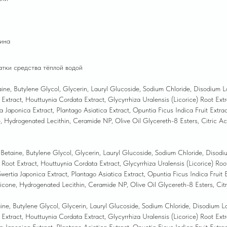
мина
татки средства тёплой водой
ne, Butylene Glycol, Glycerin, Lauryl Glucoside, Sodium Chloride, Disodium La
Extract, Houttuynia Cordata Extract, Glycyrrhiza Uralensis (Licorice) Root Extra
ia Japonica Extract, Plantago Asiatica Extract, Opuntia Ficus Indica Fruit Extr
, Hydrogenated Lecithin, Ceramide NP, Olive Oil Glycereth-8 Esters, Citric A
etaine, Butylene Glycol, Glycerin, Lauryl Glucoside, Sodium Chloride, Disodiu
oot Extract, Houttuynia Cordata Extract, Glycyrrhiza Uralensis (Licorice) Root 
 Swertia Japonica Extract, Plantago Asiatica Extract, Opuntia Ficus Indica Fruit
hicone, Hydrogenated Lecithin, Ceramide NP, Olive Oil Glycereth-8 Esters, Ci
ne, Butylene Glycol, Glycerin, Lauryl Glucoside, Sodium Chloride, Disodium La
xtract, Houttuynia Cordata Extract, Glycyrrhiza Uralensis (Licorice) Root Extra