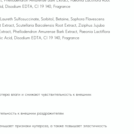
act, Phellodendron Amurense Bark Extract, Paeonia Lactiflora Root
cid, Disodium EDTA, CI 19 140, Fragrance
aureth Sulfosuccinate, Sorbitol, Betaine, Sophora Flavescens
Extract, Scutellaria Baicalensis Root Extract, Ziziphus Jujuba
t Extract, Phellodendron Amurense Bark Extract, Paeonia Lactiflora
tric Acid, Disodium EDTA, CI 19 140, Fragrance
отерю влаги и снижают чувствительность к внешним
тельность к внешним раздражителям
меньшает признаки купероза, а также повышает эластичность