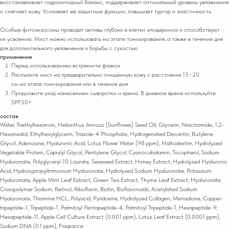
восстанавливает гидролипидный баланс, поддерживает оптимальный уровень увлажнения
и смягчает кожу. Усиливает её защитные функции, повышает тургор и эластичность.
Особые фитоэкзосомы проводят активы глубоко в клетки эпидермиса и способствуют
их усвоению. Мист можно использовать на этапе тонизирования, а также в течение дня
для дополнительного увлажнения и борьбы с сухостью
применение
Перед использованием встряхните флакон
Распылите мист на предварительно очищенную кожу с расстояния 15−20
см на этапе тонизирования или в течение дня
Продолжите уход нанесением сыворотки и крема. В дневное время используйте
SPF50+
состав
Water, Triethylhexanoin, Helianthus Annuus (Sunflower) Seed Oil, Glycerin, Niacinamide, 1,2-
Hexanediol, Ethylhexylglycerin, Triazole-4 Phosphate, Hydrogenated Decantin, Butylene
Glycol, Adenosine, Hyaluronic Acid, Lotus Flower Water (98 ppm), Maltodextrin, Hydrolyzed
Vegetable Protein, Caprylyl Glycol, Pentylene Glycol, Cyanocobalamin, Tocopherol, Sodium
Hyaluronate, Polyglyceryl-10 Laurate, Seaweed Extract, Honey Extract, Hydrolyzed Hyaluronic
Acid, Hydroxypropyltrimonium Hyaluronate, Hydrolyzed Sodium Hyaluronate, Potassium
Hyaluronate, Apple Mint Leaf Extract, Green Tea Extract, Thyme Leaf Extract, Hyaluronate
Crosspolymer Sodium, Retinol, Riboflavin, Biotin, Bioflavonoids, Acetylated Sodium
Hyaluronate, Thiamine HCL, Polyacid, Pyridoxine, Hydrolyzed Collagen, Menadione, Copper-
tripeptide-1, Tripeptide-1, Palmitoyl Pentapeptide-4, Palmitoyl Tripeptide-1, Hexapeptide-9,
Hexapeptide-11, Apple Cell Culture Extract (0.001 ppm), Lotus Leaf Extract (0.0001 ppm),
Sodium DNA (0.1 ppm), Fragrance