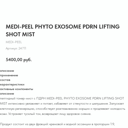
MEDI-PEEL PHYTO EXOSOME PDRN LIFTING
SHOT MIST
MEDI-PEEL
Артикул:
24711
5400,00
руб.
описание
применение
состав
характеристики
активные компоненты
описание
пептидный тонер-мист с ПДРН MEDI-PEEL PHYTO EXOSOME PDRN LIFTING SHOT
MIST интенсивно увлажняет и питает, избавляет от стянутости и шелушения. Запускает
клеточную регенерацию, способствует разглаживанию морщин и продлевает молодость
кожи. Устраняет тусклый тон, возвращает лицу здоровое сияние.
Продукт состоит из двух фракций: кремовой и водной эссенции в пропорции 1:9,