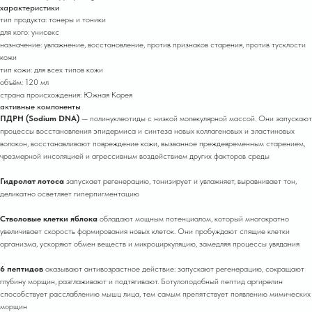
характеристики
тип продукта: тонеры и тоники
для кого: унисекс
назначение: увлажнение, восстановление, против признаков старения, против тусклости
кожи
тип кожи: для всех типов кожи
объём: 120 мл
страна происхождения: Южная Корея
активные компоненты
ПДРН (Sodium DNA)
— полинуклеотиды с низкой молекулярной массой. Они запускают
процессы восстановления эпидермиса и синтеза новых коллагеновых и эластиновых
волокон, восстанавливают повреждение кожи, вызванное преждевременным старением,
чрезмерной инсоляцией и агрессивным воздействием других факторов среды
Гидролат лотоса
запускает регенерацию, тонизирует и увлажняет, выравнивает тон,
деликатно осветляет гиперпигментацию
Стволовые клетки яблока
обладают мощным потенциалом, который многократно
увеличивает скорость формирования новых клеток. Они пробуждают спящие клетки
организма, ускоряют обмен веществ и микроциркуляцию, замедляя процессы увядания
6 пептидов
оказывают антивозрастное действие: запускают регенерацию, сокращают
глубину морщин, разглаживают и подтягивают. Ботулоподобный пептид аргирелин
способствует расслаблению мышц лица, тем самым препятствует появлению мимических
морщин