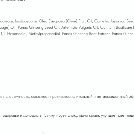
raoleate, Isododecane, Olea Europaea (Olive) Fruit Oil, Camellia Japonica Se
s (Sage) Oil, Panax Ginseng Seed Oil, Artemisia Vulgaris Oil, Ocimum Basilicum (
, 1,2-Hexanediol, Methylpropanediol, Panax Ginseng Root Extract, Panax Ginse
ает эластичность, оказывает противовоспалительный и антиоксидантный эф
 здоровье и молодость. Стимулирует циркуляцию крови, улучшает цвет лиц