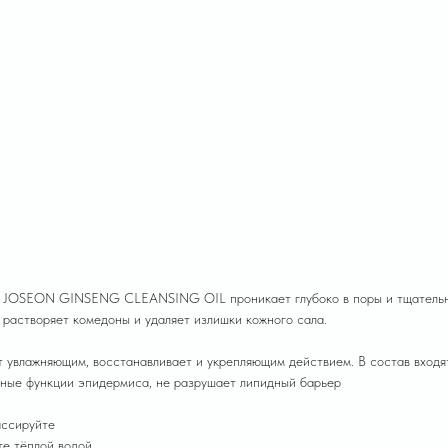
JOSEON GINSENG CLEANSING OIL проникает глубоко в поры и тщательно о
 растворяет комедоны и удаляет излишки кожного сала.
 увлажняющим, восстанавливает и укрепляющим действием. В состав входят
ные функции эпидермиса, не разрушает липидный барьер
ассируйте
те тёплой водой