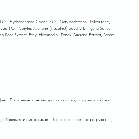
ed Oil, Hydrogenated Coconut Oil, Octyldodecanol, Polybutene,
Basil) Oil, Corylus Avellana (Hazelnut) Seed Oil, Nigella Sativa
ng Root Extract, Ethyl Hexanediol, Panax Ginseng Extract, Panax
фект. Питательный антивозрастной актив, который насыщен
а, обновляет и омолаживает. Защищает клетки от разрушения,