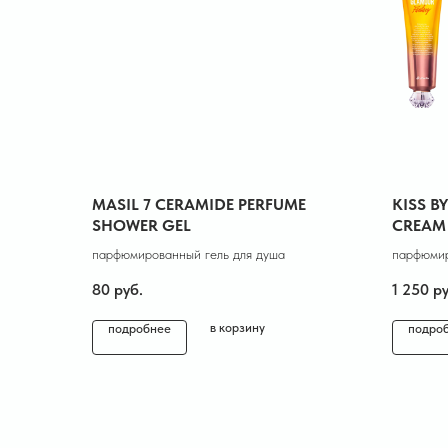
MASIL 7 CERAMIDE PERFUME
KISS B
SHOWER GEL
CREAM
парфюмированный гель для душ а
парфюмир
80
руб.
1 250
ру
в корзину
подробнее
подро