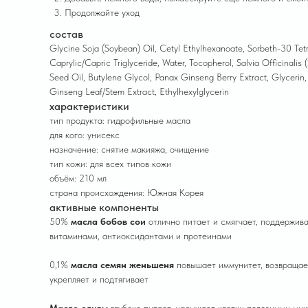
Продолжайте уход
состав
Glycine Soja (Soybean) Oil, Cetyl Ethylhexanoate, Sorbeth-30 Tet
Caprylic/Capric Triglyceride, Water, Tocopherol, Salvia Officinali
Seed Oil, Butylene Glycol, Panax Ginseng Berry Extract, Glycerin
Ginseng Leaf/Stem Extract, Ethylhexylglycerin
характеристики
тип продукта: гидрофильные масла
для кого: унисекс
назначение: снятие макияжа, очищение
тип кожи: для всех типов кожи
объём: 210 мл
страна происхождения: Южная Корея
активные компоненты
50%
масла бобов сои
отлично питает и смягчает, поддержив
витаминами, антиоксидантами и протеинами
0,1%
масла семян женьшеня
повышает иммунитет, возвращает
укрепляет и подтягивает