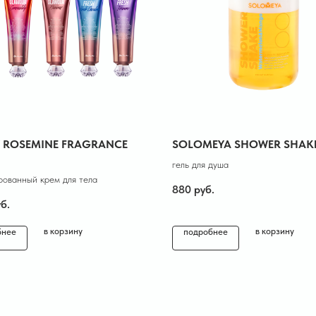
Y ROSEMINE FRAGRANCE
SOLOMEYA SHOWER SHAK
гель для душа
ованный крем для тела
880
руб.
б.
в корзину
в корзину
бнее
подробнее