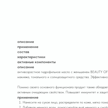
описание
применение
состав
характеристики
активные компоненты
описание
антивозрастное гидрофильное масло с женьшенем BEAUTY OF 
макияжа, тонального и солнцезащитного средства. Эффективно
Помимо своего основного функционала продукт также обладает
активным очищающим свойством. Повышает иммунитет и защит
применение
Нанесите на сухое лицо, распределите по коже, мягко пом
Добавьте немного воды, помассируйте ещё немного и смой