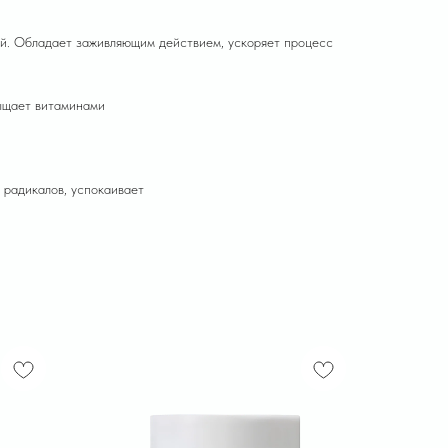
ной. Обладает заживляющим действием, ускоряет процесс
ыщает витаминами
 радикалов, успокаивает