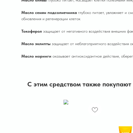
Масло оливы
глубоко питает, насыщает клетки полезными мик
Масло семян подсолнечника
глубоко питает, увлажняет и с
обновления и регенерации клеток
Токоферол
защищает от негативного воздействия внешних фа
Масло эклипты
защищает от неблагоприятного воздействия о
Масло моринги
оказывает антиоксидантное действие, оберег
С этим средством также покупают