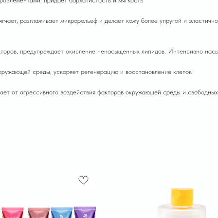
роэлементами, придает бархатистость и мягкость
мягчает, разглаживает микрорельеф и делает кожу более упругой и эластич
кторов, предупреждает окисление ненасыщенных липидов. Интенсивно нас
кружающей среды, ускоряет регенерацию и восстановление клеток
ает от агрессивного воздействия факторов окружающей среды и свободных